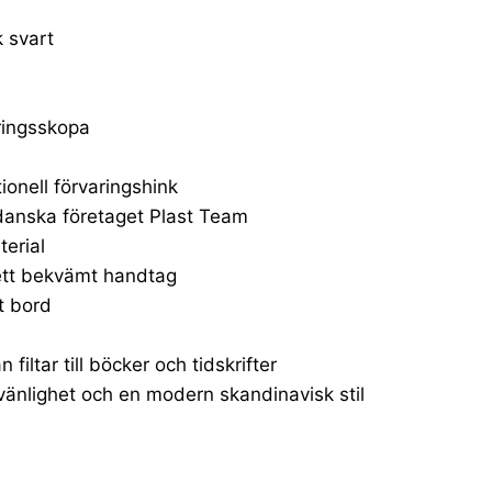
k svart
ringsskopa
ionell förvaringshink
danska företaget Plast Team
terial
 ett bekvämt handtag
t bord
n filtar till böcker och tidskrifter
änlighet och en modern skandinavisk stil