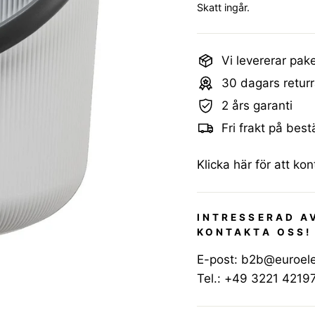
Skatt ingår.
Vi levererar pake
30 dagars returr
2 års garanti
Fri frakt på best
Klicka här för att ko
INTRESSERAD A
KONTAKTA OSS!
E-post:
b2b@euroele
Tel.:
+49 3221 4219