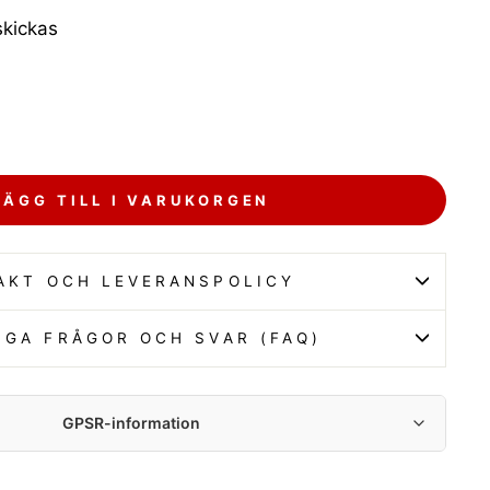
 skickas
LÄGG TILL I VARUKORGEN
AKT OCH LEVERANSPOLICY
IGA FRÅGOR OCH SVAR (FAQ)
GPSR-information
NHG sp. z o.o.