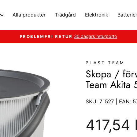
Alla produkter
Trädgård
Elektronik
Batterie
30 dagars returporto
PROBLEMFRI RETUR
Pausa
bildspelet
PLAST TEAM
Skopa / förv
Team Akita 
SKU:
71527
| EAN:
5
Ordinarie
417,54 
pris