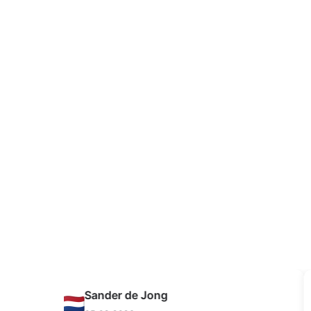
PLAST TEAM
417,54 kr
Muahmmet Karadag