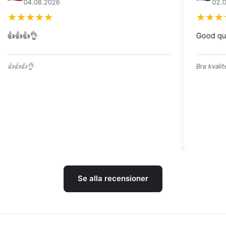
02.08.2026
0
Good quality trough, great price 👍
Scherp
geleve
Bra kvalitet på tråget, bra pris 👍
Konkurr
snabbt 
Se alla recensioner