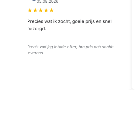
04.08.2026
el
👍👍👍👌
👍👍👍👌
abb