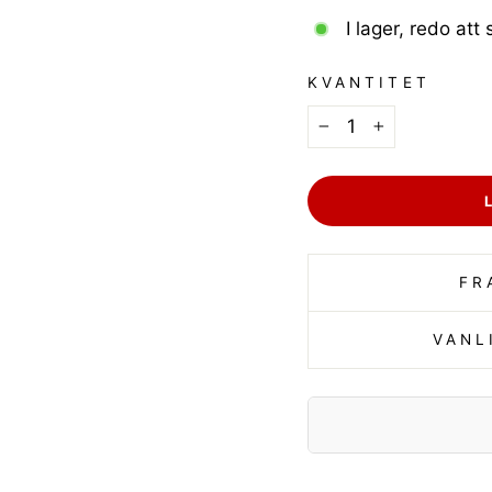
I lager, redo att
KVANTITET
−
+
FR
VANL
Tillverkare: