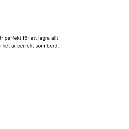
Plac Zwycięstwa 11, 76-200 Słupsk
customersupport@nh-g.com
+48 59 8419 000
NHG sp. z o.o.
Plac Zwycięstwa 11, 76-200 Słupsk
perfekt för att lagra allt
customersupport@nh-g.com
vilket är perfekt som bord.
+48 59 8419 000