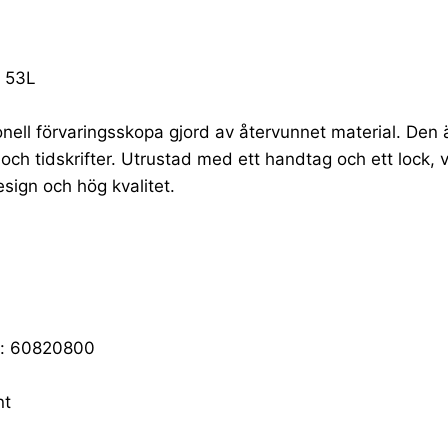
e 53L
Importör:
nell förvaringsskopa gjord av återvunnet material. Den är 
er och tidskrifter. Utrustad med ett handtag och ett lock, 
esign och hög kvalitet.
er: 60820800
nt