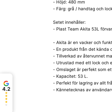
- Höjd: 480 mm
- Färg: grå / handtag och loc
Setet innehåller:
- Plast Team Akita 53L förva
- Akita är en vacker och funkt
- En produkt från det kända 
- Tillverkad av återvunnet ma
- Utrustad med ett lock och
- Omslaget är perfekt som et
- Kapacitet: 53 L.
- Perfekt för lagring av allt frå
4.2
- Kännetecknas av användarv