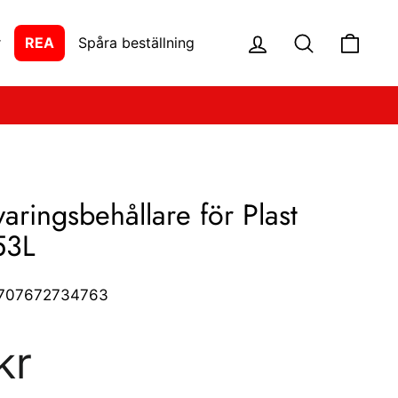
Logga in
Söka
Vagn
r
REA
Spåra beställning
aringsbehållare för Plast
53L
707672734763
kr