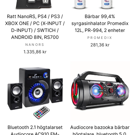
Ratt NanoRS, PS4 / PS3 /
Bärbar 99,4%
XBOX ONE / PC (X-INPUT /
syrgasinhalator Promedix
D-INPUT) / SWTICH /
12L, PR-994, 2 enheter
ANDROID 8IN, RS700
PROMEDIX
281,36 kr
NANORS
1.335,86 kr
Bluetooth 2.1 högtalarset
Audiocore bazooka bärbar
Audiocore AC910 FM-
högtalare, bluetooth 5.0,