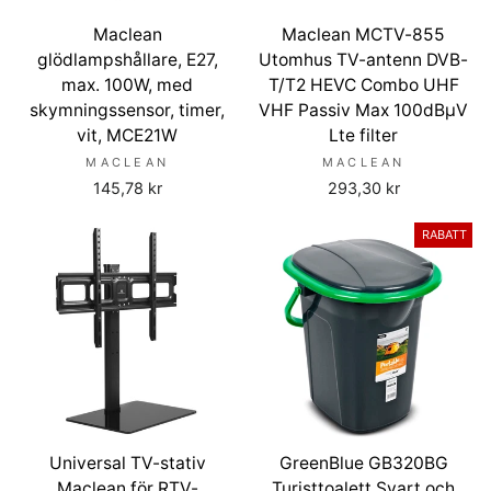
Maclean
Maclean MCTV-855
glödlampshållare, E27,
Utomhus TV-antenn DVB-
max. 100W, med
T/T2 HEVC Combo UHF
skymningssensor, timer,
VHF Passiv Max 100dBµV
vit, MCE21W
Lte filter
MACLEAN
MACLEAN
145,78 kr
293,30 kr
RABATT
Universal TV-stativ
GreenBlue GB320BG
Maclean för RTV-
Turisttoalett Svart och