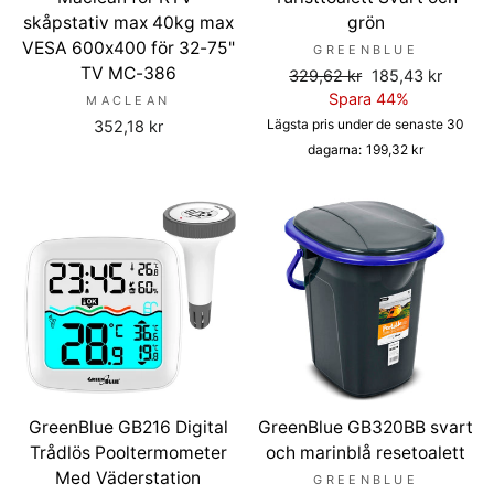
skåpstativ max 40kg max
grön
VESA 600x400 för 32-75"
GREENBLUE
TV MC-386
Ordinarie
Försäljningspris
329,62 kr
185,43 kr
pris
Spara 44%
MACLEAN
Lägsta pris under de senaste 30
352,18 kr
dagarna:
199,32 kr
GreenBlue GB216 Digital
GreenBlue GB320BB svart
Trådlös Pooltermometer
och marinblå resetoalett
Med Väderstation
GREENBLUE