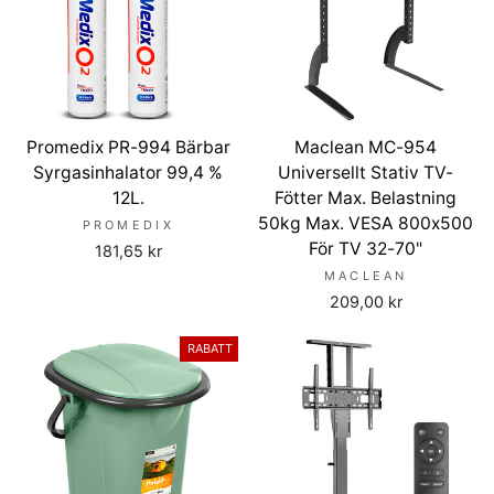
Promedix PR-994 Bärbar
Maclean MC-954
Syrgasinhalator 99,4 %
Universellt Stativ TV-
12L.
Fötter Max. Belastning
50kg Max. VESA 800x500
PROMEDIX
För TV 32-70"
181,65 kr
MACLEAN
209,00 kr
RABATT