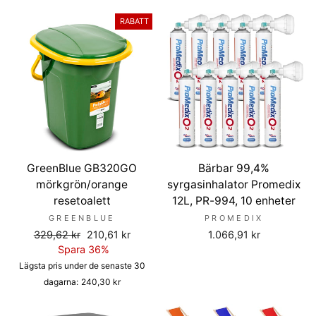
RABATT
GreenBlue GB320GO
Bärbar 99,4%
mörkgrön/orange
syrgasinhalator Promedix
resetoalett
12L, PR-994, 10 enheter
GREENBLUE
PROMEDIX
Ordinarie
Försäljningspris
329,62 kr
210,61 kr
1.066,91 kr
pris
Spara 36%
Lägsta pris under de senaste 30
dagarna:
240,30 kr