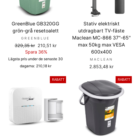
GreenBlue GB320GG
Stativ elektriskt
grön-grå resetoalett
utdragbart TV-fäste
Maclean MC-866 37''-65''
GREENBLUE
max 50kg max VESA
Ordinarie
Försäljningspris
329,35 kr
210,51 kr
pris
600x400
Spara 36%
Lägsta pris under de senaste 30
MACLEAN
dagarna:
210,18 kr
2.853,48 kr
RABATT
RABATT