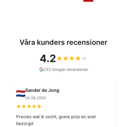
Våra kunders recensioner
4.2
232 Google-recensioner
Muahmmet Karadag
04.08.2026
👍👍👍👌
Go