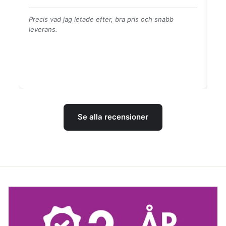
👍👍👍👌
Br
Se alla recensioner