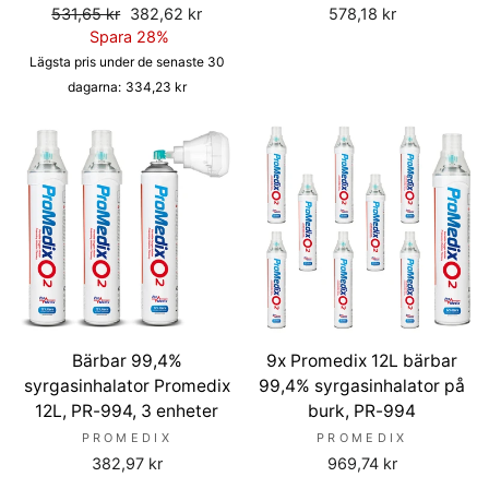
Ordinarie
Försäljningspris
531,65 kr
382,62 kr
578,18 kr
pris
Spara 28%
Lägsta pris under de senaste 30
dagarna:
334,23 kr
Bärbar 99,4%
9x Promedix 12L bärbar
syrgasinhalator Promedix
99,4% syrgasinhalator på
12L, PR-994, 3 enheter
burk, PR-994
PROMEDIX
PROMEDIX
382,97 kr
969,74 kr