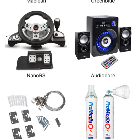
Maclean
Greenblue
NanoRS
Audiocore