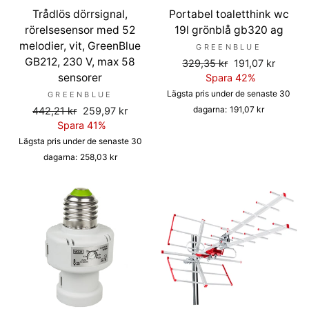
Trådlös dörrsignal,
Portabel toaletthink wc
rörelsesensor med 52
19l grönblå gb320 ag
melodier, vit, GreenBlue
GREENBLUE
GB212, 230 V, max 58
Ordinarie
Försäljningspris
329,35 kr
191,07 kr
sensorer
pris
Spara 42%
Lägsta pris under de senaste 30
GREENBLUE
Ordinarie
Försäljningspris
dagarna:
191,07 kr
442,21 kr
259,97 kr
pris
Spara 41%
Lägsta pris under de senaste 30
dagarna:
258,03 kr