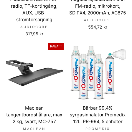
radio, TF-kortingång,
FM-radio, mikrokort,
AUX, USB-
SDIPX4, 2000mAh, AC875
strömförsörjning
AUDIOCORE
554,72 kr
AUDIOCORE
317,95 kr
RABATT
Maclean
Bärbar 99,4%
tangentbordshållare, max
syrgasinhalator Promedix
2 kg, svart, MC-757
12L, PR-994, 5 enheter
MACLEAN
PROMEDIX