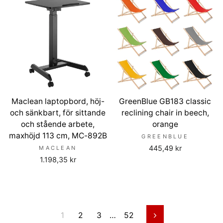
Maclean laptopbord, höj-
GreenBlue GB183 classic
och sänkbart, för sittande
reclining chair in beech,
och stående arbete,
orange
maxhöjd 113 cm, MC-892B
GREENBLUE
445,49 kr
MACLEAN
1.198,35 kr
1
2
3
…
52
Nästa