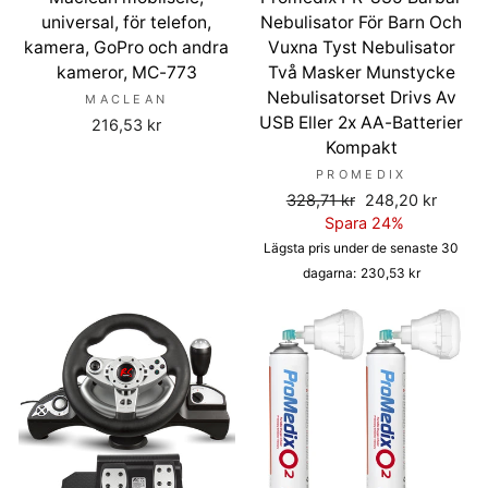
universal, för telefon,
Nebulisator För Barn Och
kamera, GoPro och andra
Vuxna Tyst Nebulisator
kameror, MC-773
Två Masker Munstycke
Nebulisatorset Drivs Av
MACLEAN
USB Eller 2x AA-Batterier
216,53 kr
Kompakt
PROMEDIX
Ordinarie
Försäljningspris
328,71 kr
248,20 kr
pris
Spara 24%
Lägsta pris under de senaste 30
dagarna:
230,53 kr