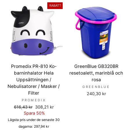
RABATT
Promedix PR-810 Ko-
GreenBlue GB320BR
barninhalator Hela
resetoalett, marinblå och
Uppsättningen /
rosa
Nebulisatorer / Masker /
GREENBLUE
Filter
240,30 kr
PROMEDIX
Ordinarie
Försäljningspris
616,43 kr
308,21 kr
pris
Spara 50%
Lägsta pris under de senaste 30
dagarna:
297,94 kr