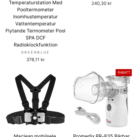
Temperaturstation Med
240,30 kr
Pooltermometer
Inomhustemperatur
Vattentemperatur
Flytande Termometer Pool
SPA DCF
Radioklockfunktion
GREENBLUE
378,11 kr
RABATT
Maclean mobilsele,
Promedix PR-835 Bärbar