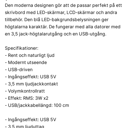
Korfantego 7, 42-600 Tarnowskie Góry
Den moderna designen gör att de passar perfekt på ett
contact@centrumelektroniki.pl
skrivbord med LED-skärmar, LCD-skärmar och andra
+48 32 284 72 22
tillbehör. Den blå LED-bakgrundsbelysningen ger
högtalarna karaktär. De fungerar med alla datorer med
en 3,5 jack-högtalarutgång och en USB-utgång.
Specifikationer:
- Rent och naturligt ljud
- Modernt utseende
- USB-driven
- Ingångseffekt: USB 5V
- 3,5 mm ljudjackkontakt
- Volymkontrollratt
- Effekt: RMS: 3W x2
- USB/jackkabellängd: 100 cm
- Ingångseffekt: USB 5V
- 3,5 mm ljuduttag