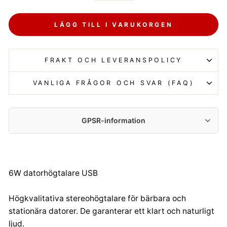
LÄGG TILL I VARUKORGEN
FRAKT OCH LEVERANSPOLICY
VANLIGA FRÅGOR OCH SVAR (FAQ)
GPSR-information
Tillverkare:
Centrumelektroniki.EU Sp. z o.o.
Korfantego 7, 42-600 Tarnowskie Góry
6W datorhögtalare USB
contact@centrumelektroniki.pl
+48 32 284 72 22
Högkvalitativa stereohögtalare för bärbara och
Importör:
stationära datorer. De garanterar ett klart och naturligt
Centrumelektroniki.EU Sp. z o.o.
ljud.