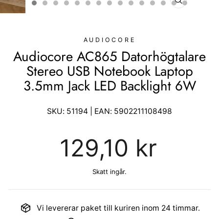
STÄNG
(ESC)
AUDIOCORE
Audiocore AC865 Datorhögtalare
Stereo USB Notebook Laptop
3.5mm Jack LED Backlight 6W
SKU:
51194
| EAN:
5902211108498
Ordinarie
129,10 kr
pris
Skatt ingår.
Vi levererar paket till kuriren inom 24 timmar.