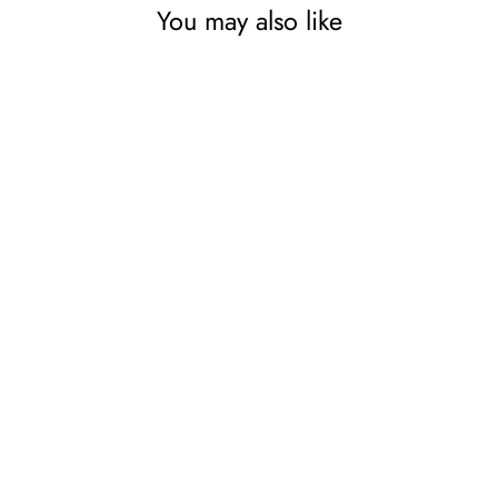
You may also like
Audiocore AC865
Datorhögtalare Stereo USB
Notebook Laptop 3.5mm
Jack LED Backlight 6W
AUDIOCORE
129,10 kr