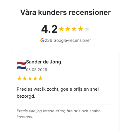
Våra kunders recensioner
4.2
236 Google-recensioner
Sander de Jong
M
05.08.2026
0
Precies wat ik zocht, goeie prijs en snel
👍👍
bezorgd.
👍👍👍
Precis vad jag letade efter, bra pris och snabb
leverans.