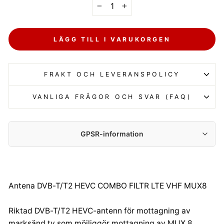
−
+
LÄGG TILL I VARUKORGEN
FRAKT OCH LEVERANSPOLICY
VANLIGA FRÅGOR OCH SVAR (FAQ)
GPSR-information
Tillverkare:
Centrumelektroniki.EU Sp. z o.o.
Korfantego 7, 42-600 Tarnowskie Góry
Antena DVB-T/T2 HEVC COMBO FILTR LTE VHF MUX8
contact@centrumelektroniki.pl
+48 32 284 72 22
Riktad DVB-T/T2 HEVC-antenn för mottagning av
Importör:
marksänd tv som möjliggör mottagning av MUX 8.