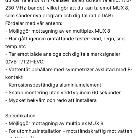
du kan ta emot VHF-kanaler, så att du kan ta emot 170-
230 MHz-bandet, vilket gör att du kan ta emot MUX 8,
som sänder nya program och digital radio DAB+.
Fördelar med vår antenn:
- Möjliggör mottagning av en multiplex MUX 8
- Har gått igenom omfattande tester: vind, regn, snö,
temp.etc
- Tar emot både analoga och digitala marksignaler
(DVB-T/T2 HEVC)
- Vattentät behållare med symmetrizer avslutad med F-
kontakt
- Korrosionsbeständiga aluminiumelement
- Snabb montering utan verktyg inom 60 sekunder
- Mycket bekväm och redo att installera
Specifikation:
- Möjliggör mottagning av multiplex MUX 8
- För utomhusinstallation - motståndskraftig mot vatten