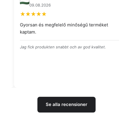
09.08.2026
Gyorsan és megfelelő minőségű terméket
Pr
kaptam.
be
Jag fick produkten snabbt och av god kvalitet.
Pr
le
Se alla recensioner