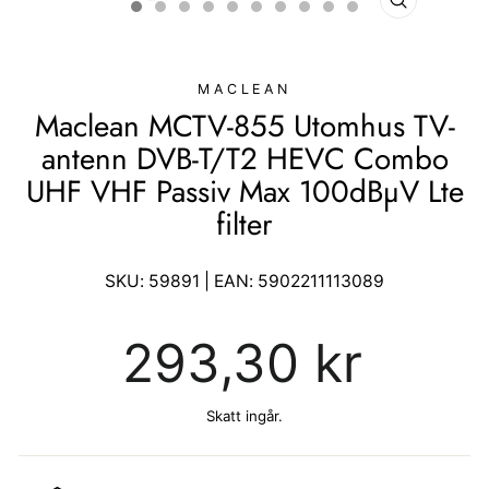
STÄNG
(ESC)
MACLEAN
Maclean MCTV-855 Utomhus TV-
antenn DVB-T/T2 HEVC Combo
UHF VHF Passiv Max 100dBµV Lte
filter
SKU:
59891
| EAN:
5902211113089
Ordinarie
293,30 kr
pris
Skatt ingår.