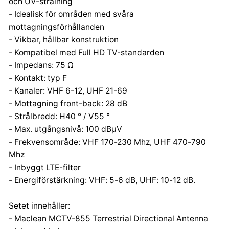
och UV-strålning
- Idealisk för områden med svåra
mottagningsförhållanden
- Vikbar, hållbar konstruktion
- Kompatibel med Full HD TV-standarden
- Impedans: 75 Ω
- Kontakt: typ F
- Kanaler: VHF 6-12, UHF 21-69
- Mottagning front-back: 28 dB
- Strålbredd: H40 ° / V55 °
- Max. utgångsnivå: 100 dBμV
- Frekvensområde: VHF 170-230 Mhz, UHF 470-790
Mhz
- Inbyggt LTE-filter
- Energiförstärkning: VHF: 5-6 dB, UHF: 10-12 dB.
Setet innehåller:
- Maclean MCTV-855 Terrestrial Directional Antenna