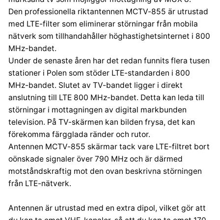
Centrumelektroniki.EU Sp. z o.o.
Den professionella riktantennen MCTV-855 är utrustad
Korfantego 7, 42-600 Tarnowskie Góry
med LTE-filter som eliminerar störningar från mobila
contact@centrumelektroniki.pl
nätverk som tillhandahåller höghastighetsinternet i 800
+48 32 284 72 22
MHz-bandet.
Under de senaste åren har det redan funnits flera tusen
stationer i Polen som stöder LTE-standarden i 800
MHz-bandet. Slutet av TV-bandet ligger i direkt
anslutning till LTE 800 MHz-bandet. Detta kan leda till
störningar i mottagningen av digital markbunden
television. På TV-skärmen kan bilden frysa, det kan
förekomma färgglada ränder och rutor.
Antennen MCTV-855 skärmar tack vare LTE-filtret bort
oönskade signaler över 790 MHz och är därmed
motståndskraftig mot den ovan beskrivna störningen
från LTE-nätverk.
Antennen är utrustad med en extra dipol, vilket gör att