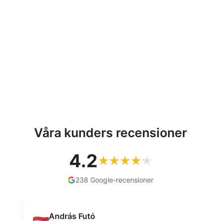
Utomhus TV-antenn DVB-
T/T2 HEVC Combo UHF
VHF Passiv Max 100dBµV
Lte filter
MACLEAN
293,30 kr
Våra kunders recensioner
4.2
238 Google-recensioner
András Futó