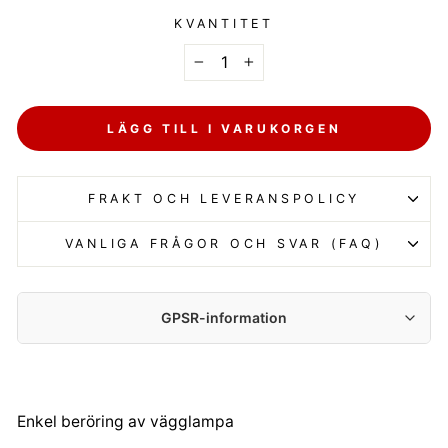
KVANTITET
−
+
LÄGG TILL I VARUKORGEN
FRAKT OCH LEVERANSPOLICY
VANLIGA FRÅGOR OCH SVAR (FAQ)
GPSR-information
Tillverkare:
Centrumelektroniki.EU Sp. z o.o.
Korfantego 7, 42-600 Tarnowskie Góry
Enkel beröring av vägglampa
contact@centrumelektroniki.pl