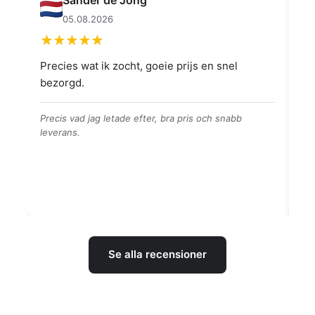
Muahmmet Karadag
04.08.2026
👍👍👍👌
Go
👍👍👍👌
Br
Se alla recensioner