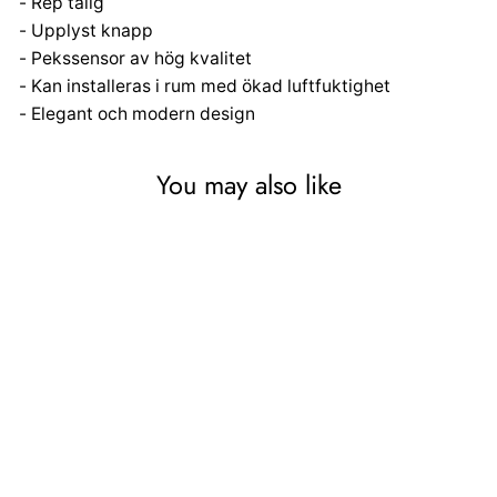
- Rep tålig
- Upplyst knapp
- Pekssensor av hög kvalitet
- Kan installeras i rum med ökad luftfuktighet
- Elegant och modern design
You may also like
RABATT
Maclean Energy MCE702B
Touch-ljusbrytare, enkel,
glas, svart med rund knapp,
mått 86x86mm, med