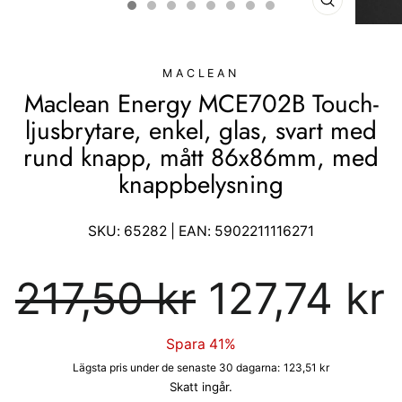
STÄNG
(ESC)
MACLEAN
Maclean Energy MCE702B Touch-
ljusbrytare, enkel, glas, svart med
rund knapp, mått 86x86mm, med
knappbelysning
SKU:
65282
| EAN:
5902211116271
Ordinarie
Försäljningspris
217,50 kr
127,74 kr
pris
Spara 41%
Lägsta pris under de senaste 30 dagarna:
123,51 kr
Skatt ingår.