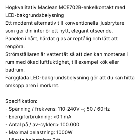
+48 32 284 72 22
Högkvalitativ Maclean MCE702B-enkelkontakt med
Importör:
LED-bakgrundsbelysning
Centrumelektroniki.EU Sp. z o.o.
Ett modernt alternativ till konventionella ljusbrytare
Korfantego 7, 42-600 Tarnowskie Góry
som ger din interiör ett nytt, elegant utseende.
contact@centrumelektroniki.pl
Panelen i hårt, härdat glas är reptålig och lätt att
+48 32 284 72 22
rengöra.
Strömställaren är vattentät så att den kan monteras i
rum med ökad luftfuktighet, till exempel kök eller
badrum.
Färgglada LED-bakgrundsbelysning gör att du kan hitta
omkopplaren i mörkret.
Specifikation:
- Spänning / frekvens: 110-240V ~; 50 / 60Hz
- Energiförbrukning: <0,1 mA
- Antal på / av-cykler:> 100.000
- Maximal belastning: 1000W