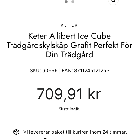
STÄNG
(ESC)
KETER
Keter Allibert Ice Cube
Trädgårdskylskåp Grafit Perfekt För
Din Trädgård
SKU:
60696
| EAN:
8711245121253
Ordinarie
709,91 kr
pris
Skatt ingår.
Vi levererar paket till kuriren inom 24 timmar.