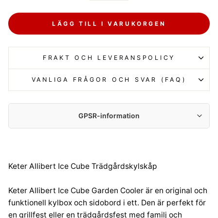
LÄGG TILL I VARUKORGEN
FRAKT OCH LEVERANSPOLICY
VANLIGA FRÅGOR OCH SVAR (FAQ)
GPSR-information
Tillverkare:
Keter Poland Sp. z o.o. (OUTDOOR)
Aleje Jerozolimskie 212a, 02-486 Warszawa
Keter Allibert Ice Cube Trädgårdskylskåp
gpsr.ketereu@keter.com
0048 59 841 98 31
Keter Allibert Ice Cube Garden Cooler är en original och
Importör:
funktionell kylbox och sidobord i ett. Den är perfekt för
Keter Poland Sp. z o.o. (OUTDOOR)
en grillfest eller en trädgårdsfest med familj och