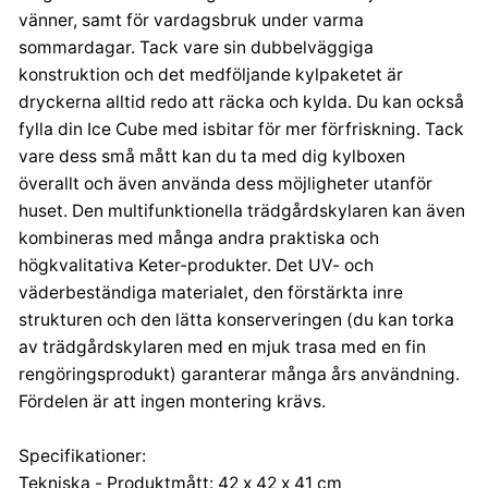
Aleje Jerozolimskie 212a, 02-486 Warszawa
vänner, samt för vardagsbruk under varma
gpsr.ketereu@keter.com
sommardagar. Tack vare sin dubbelväggiga
0048 59 841 98 31
konstruktion och det medföljande kylpaketet är
dryckerna alltid redo att räcka och kylda. Du kan också
fylla din Ice Cube med isbitar för mer förfriskning. Tack
vare dess små mått kan du ta med dig kylboxen
överallt och även använda dess möjligheter utanför
huset. Den multifunktionella trädgårdskylaren kan även
kombineras med många andra praktiska och
högkvalitativa Keter-produkter. Det UV- och
väderbeständiga materialet, den förstärkta inre
strukturen och den lätta konserveringen (du kan torka
av trädgårdskylaren med en mjuk trasa med en fin
rengöringsprodukt) garanterar många års användning.
Fördelen är att ingen montering krävs.
Specifikationer:
Tekniska - Produktmått: 42 x 42 x 41 cm