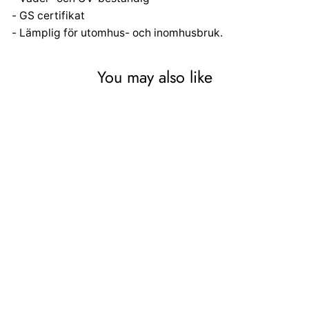
- GS certifikat
- Lämplig för utomhus- och inomhusbruk.
You may also like
Keter Allibert Ice Cube
Trädgårdskylskåp Grafit
Perfekt För Din Trädgård
KETER
709,91 kr